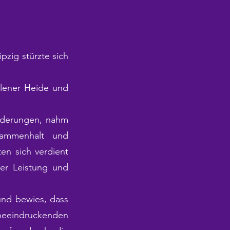
zig stürzte sich
hlener Heide und
inderungen, nahm
sammenhalt und
en sich verdient
rer Leistung und
und bewies, dass
indruckenden