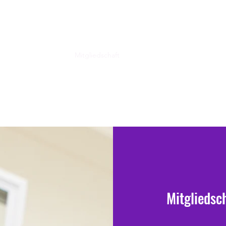
Start
Mitgliedschaft
Blog
Sponsor werden
Sp
Mitgliedsc