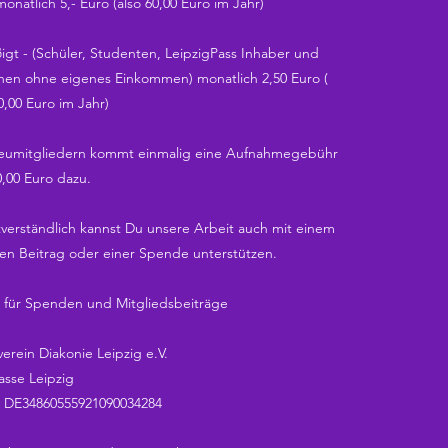
 monatlich 5,- Euro (also 60,00 Euro im Jahr)
igt - (Schüler, Studenten, LeipzigPass Inhaber und
nen ohne eigenes Einkommen) monatlich 2,50 Euro (
0,00 Euro im Jahr)
eumitgliedern kommt einmalig eine Aufnahmegebühr
0,00 Euro dazu.
tverständlich kannst Du unsere Arbeit auch mit einem
en Beitrag oder einer Spende unterstützen.
 für Spenden und Mitgliedsbeiträge
erein Diakonie Leipzig e.V.
asse Leipzig
 DE34860555921090034284