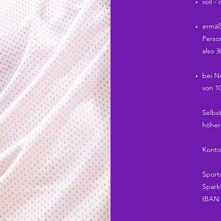
voll -
ermäß
Perso
also 3
bei N
von 1
Selbs
höher
Konto
Sportv
Spark
IBAN: