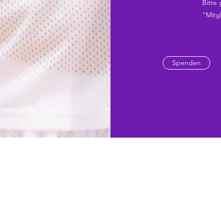
Bitte
"Mitg
Spenden
©2019 by Sportverein Diakonie. Proudly created with Wix.com