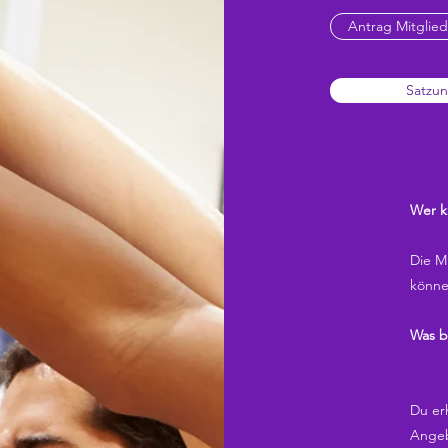
Antrag Mitglied
Satzun
Wer k
Die Mi
könne
Was b
Du erh
Angeb