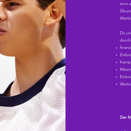
eine s
Übung
Wettk
Du un
durch
finanz
Einbr
Kampf
Mitwi
Einbr
Weite
Der M